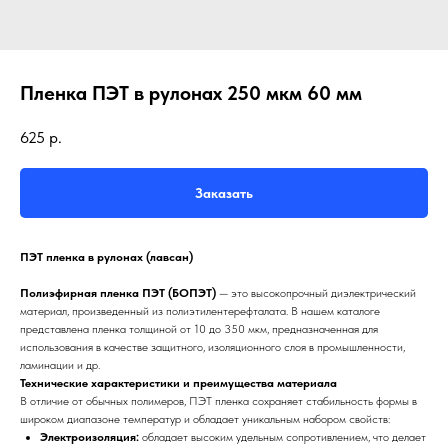
Пленка ПЭТ в рулонах 250 мкм 60 мм
625
р.
Заказать
ПЭТ пленка в рулонах (лавсан)
Полиэфирная пленка ПЭТ (БОПЭТ)
— это высокопрочный диэлектрический
материал, произведенный из полиэтилентерефталата. В нашем каталоге
представлена пленка толщиной от 10 до 350 мкм, предназначенная для
использования в качестве защитного, изоляционного слоя в промышленности,
ламинации и др.
Технические характеристики и преимущества материала
В отличие от обычных полимеров, ПЭТ пленка сохраняет стабильность формы в
широком диапазоне температур и обладает уникальным набором свойств:
Электроизоляция:
обладает высоким удельным сопротивлением, что делает