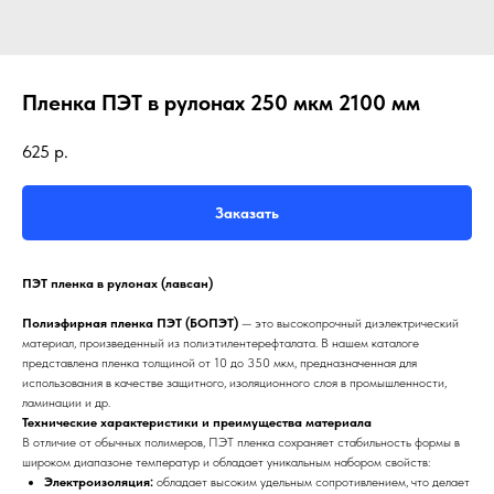
Пленка ПЭТ в рулонах 250 мкм 2100 мм
625
р.
Заказать
ПЭТ пленка в рулонах (лавсан)
Полиэфирная пленка ПЭТ (БОПЭТ)
— это высокопрочный диэлектрический
материал, произведенный из полиэтилентерефталата. В нашем каталоге
представлена пленка толщиной от 10 до 350 мкм, предназначенная для
использования в качестве защитного, изоляционного слоя в промышленности,
ламинации и др.
Технические характеристики и преимущества материала
В отличие от обычных полимеров, ПЭТ пленка сохраняет стабильность формы в
широком диапазоне температур и обладает уникальным набором свойств:
Электроизоляция:
обладает высоким удельным сопротивлением, что делает