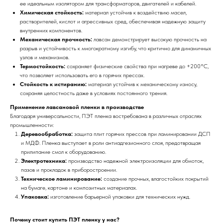
ее идеальным изолятором для трансформаторов, двигателей и кабелей.
Химическая стойкость:
материал устойчив к воздействию масел,
растворителей, кислот и агрессивных сред, обеспечивая надежную защиту
внутренних компонентов.
Механическая прочность:
лавсан демонстрирует высокую прочность на
разрыв и устойчивость к многократному изгибу, что критично для динамичных
узлов и механизмов.
Термостойкость:
сохраняет физические свойства при нагреве до +200°C,
что позволяет использовать его в горячих прессах.
Стойкость к истиранию:
материал устойчив к механическому износу,
сохраняя целостность даже в условиях постоянного трения.
Применение лавсановой пленки в производстве
Благодаря универсальности, ПЭТ пленка востребована в различных отраслях
промышленности:
Деревообработка:
защита плит горячих прессов при ламинировании ДСП
и МДФ. Пленка выступает в роли антиадгезионного слоя, предотвращая
прилипание смол к оборудованию.
Электротехника:
производство надежной электроизоляции для обмоток,
пазов и прокладок в приборостроении.
Техническое ламинирование:
создание прочных, влагостойких покрытий
на бумаге, картоне и композитных материалах.
Упаковка:
изготовление барьерной упаковки для технических нужд.
Почему стоит купить ПЭТ пленку у нас?