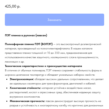
425,00
р.
Заказать
ПЭТ пленка в рулонах (лавсан)
Полиэфирная пленка ПЭТ (БОПЭТ)
— это высокопрочный диэлектрический
материал, произведенный из полиэтилентерефталата. В нашем каталоге
представлена пленка толщиной от 10 до 350 мкм, предназначенная для
использования в качестве защитного, изоляционного слоя в промышленности,
ламинации и др.
Технические характеристики и преимущества материала
В отличие от обычных полимеров, ПЭТ пленка сохраняет стабильность формы в
широком диапазоне температур и обладает уникальным набором свойств:
Электроизоляция:
обладает высоким удельным сопротивлением, что делает
ее идеальным изолятором для трансформаторов, двигателей и кабелей.
Химическая стойкость:
материал устойчив к воздействию масел,
растворителей, кислот и агрессивных сред, обеспечивая надежную защиту
внутренних компонентов.
Механическая прочность:
лавсан демонстрирует высокую прочность на
разрыв и устойчивость к многократному изгибу, что критично для динамичных