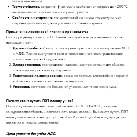
узлов и механизмов.
Термостойкость:
сохраняет физические свойства при нагреве до +200°C,
что позволяет использовать его в горячих прессах.
Стойкость к истиранию:
материал устойчив к механическому износу,
сохраняя целостность даже в условиях постоянного трения.
Применение лавсановой пленки в производстве
Благодаря универсальности, ПЭТ пленка востребована в различных отраслях
промышленности:
Деревообработка:
защита плит горячих прессов при ламинировании ДСП
и МДФ. Пленка выступает в роли антиадгезионного слоя, предотвращая
прилипание смол к оборудованию.
Электротехника:
производство надежной электроизоляции для обмоток,
пазов и прокладок в приборостроении.
Техническое ламинирование:
создание прочных, влагостойких покрытий
на бумаге, картоне и композитных материалах.
Упаковка:
изготовление барьерной упаковки для технических нужд.
Почему стоит купить ПЭТ пленку у нас?
Наша продукция соответствует требованиям ТР ТС 005/2011 , повышает
конкурентоспособность и долговечность ваших изделий. Вы можете купить ПЭТ
пленку оптом или в розницу с доставкой по России. Сделайте вашу продукцию
надежнее с нашими материалами!
Цена указана без учёта НДС.