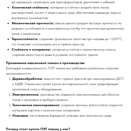
ее идеальным изолятором для трансформаторов, двигателей и кабелей.
Химическая стойкость:
материал устойчив к воздействию масел,
растворителей, кислот и агрессивных сред, обеспечивая надежную защиту
внутренних компонентов.
Механическая прочность:
лавсан демонстрирует высокую прочность на
разрыв и устойчивость к многократному изгибу, что критично для динамичных
узлов и механизмов.
Термостойкость:
сохраняет физические свойства при нагреве до +200°C,
что позволяет использовать его в горячих прессах.
Стойкость к истиранию:
материал устойчив к механическому износу,
сохраняя целостность даже в условиях постоянного трения.
Применение лавсановой пленки в производстве
Благодаря универсальности, ПЭТ пленка востребована в различных отраслях
промышленности:
Деревообработка:
защита плит горячих прессов при ламинировании ДСП
и МДФ. Пленка выступает в роли антиадгезионного слоя, предотвращая
прилипание смол к оборудованию.
Электротехника:
производство надежной электроизоляции для обмоток,
пазов и прокладок в приборостроении.
Техническое ламинирование:
создание прочных, влагостойких покрытий
на бумаге, картоне и композитных материалах.
Упаковка:
изготовление барьерной упаковки для технических нужд.
Почему стоит купить ПЭТ пленку у нас?