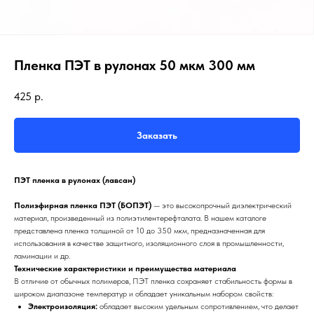
Пленка ПЭТ в рулонах 50 мкм 300 мм
425
р.
Заказать
ПЭТ пленка в рулонах (лавсан)
Полиэфирная пленка ПЭТ (БОПЭТ)
— это высокопрочный диэлектрический
материал, произведенный из полиэтилентерефталата. В нашем каталоге
представлена пленка толщиной от 10 до 350 мкм, предназначенная для
использования в качестве защитного, изоляционного слоя в промышленности,
ламинации и др.
Технические характеристики и преимущества материала
В отличие от обычных полимеров, ПЭТ пленка сохраняет стабильность формы в
широком диапазоне температур и обладает уникальным набором свойств:
Электроизоляция:
обладает высоким удельным сопротивлением, что делает