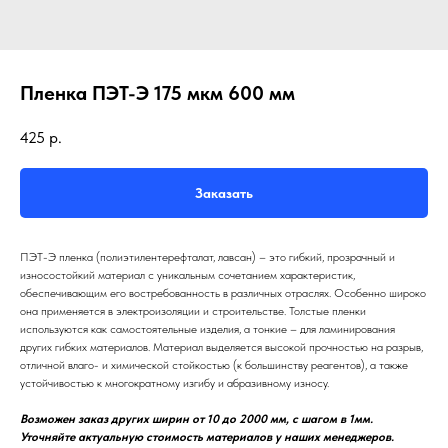
Пленка ПЭТ-Э 175 мкм 600 мм
425
р.
Заказать
ПЭТ-Э пленка (полиэтилентерефталат, лавсан) – это гибкий, прозрачный и
износостойкий материал с уникальным сочетанием характеристик,
обеспечивающим его востребованность в различных отраслях. Особенно широко
она применяется в электроизоляции и строительстве. Толстые пленки
используются как самостоятельные изделия, а тонкие – для ламинирования
других гибких материалов. Материал выделяется высокой прочностью на разрыв,
отличной влаго- и химической стойкостью (к большинству реагентов), а также
устойчивостью к многократному изгибу и абразивному износу.
Возможен заказ других ширин от 10 до 2000 мм, с шагом в 1мм.
Уточняйте актуальную стоимость материалов у наших менеджеров.