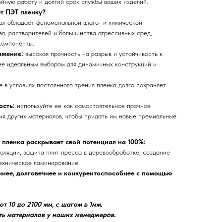
йную работу и долгий срок службы ваших изделий.
т ПЭТ пленку?
ал обладает феноменальной влаго- и химической
ел, растворителей и большинства агрессивных сред,
компоненты.
яжение:
высокая прочность на разрыв и устойчивость к
ее идеальным выбором для динамичных конструкций и
е в условиях постоянного трения пленка долго сохраняет
ость:
используйте ее как самостоятельное прочное
ия других материалов, чтобы придать им новые премиальные
 пленка раскрывает свой потенциал на 100%:
оляции, защита плит пресса в деревообработке, создание
техническое ламинирование.
нее, долговечнее и конкурентоспособнее с помощью
т 10 до 2100 мм, с шагом в 1мм.
ть материалов у наших менеджеров.