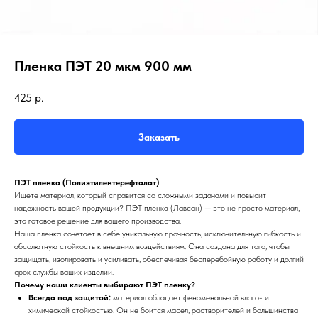
Пленка ПЭТ 20 мкм 900 мм
425
р.
Заказать
ПЭТ пленка (Полиэтилентерефталат)
Ищете материал, который справится со сложными задачами и повысит
надежность вашей продукции? ПЭТ пленка (Лавсан) — это не просто материал,
это готовое решение для вашего производства.
Наша пленка сочетает в себе уникальную прочность, исключительную гибкость и
абсолютную стойкость к внешним воздействиям. Она создана для того, чтобы
защищать, изолировать и усиливать, обеспечивая бесперебойную работу и долгий
срок службы ваших изделий.
Почему наши клиенты выбирают ПЭТ пленку?
Всегда под защитой:
материал обладает феноменальной влаго- и
химической стойкостью. Он не боится масел, растворителей и большинства