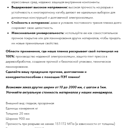
агрессивных сред, надежно защищая внутренние компоненты.
Выдерживает высокое напряжение:
высокая прочность на разрыв и
устойчивость к многократному изгибу делают ее идеальным выбором для
динамичных конструкций и долговечной электроизоляции.
Стойкость к истиранию:
даже в условиях постоянного трения пленка долго
сохраняет свою целостность.
Максимальная универсальность:
используйте ее как самостоятельное
прочное покрытие или для ламинирования других материалов, чтобы придать
им новые премиальные свойства.
Области применения, где наша пленка раскрывает свой потенциал на
100%:
производство надежной электроизоляции, защита плит пресса в
деревообработке, создание прочной и безопасной упаковки, техническое
ламинирование.
Сделайте вашу продукцию прочнее, долговечнее и
конкурентоспособнее с помощью ПЭТ пленки!
Возможен заказ других ширин от 10 до 2000 мм, с шагом в 1мм.
Уточняйте актуальную стоимость материалов у наших менеджеров.
Внешний вид: гладкая, прозрачная
Единицы измерения: кг
Толщина: 20 мкм
Ширина: 900 мм
Прочность при разрыве не менее: 157-172 МПа (в зависимости от толщины)