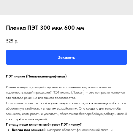
Пленка ПЭТ 300 мкм 600 мм
525
р.
Заказать
ПЭТ пленка (Полиэтилентерефталат)
Ищете материал, который справится со сложными задачами и повысит
надежность вашей продукции? ПЭТ пленка (Лавсан) — это не просто материал,
это готовое решение для вашего производства.
Наша пленка сочетает в себе уникальную прочность, исключительную гибкость и
абсолютную стойкость к внешним воздействиям. Она создана для того, чтобы
защищать, изолировать и усиливать, обеспечивая бесперебойную работу и долгий
срок службы ваших изделий.
Почему наши клиенты выбирают ПЭТ пленку?
Всегда под защитой:
материал обладает феноменальной влаго- и