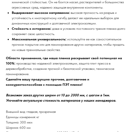
химической стойкостью. Он не боится масел, растворителей и большинства
агрессивных сред, надежно защищая внутренние компоненты.
Выдерживает высокое напряжение:
высокая прочность на разрыв и
устойчивость к многократному изгибу делают ее идеальным выбором для
динамичных конструкций и долговечной электроизоляции.
Стойкость к истиранию:
даже в условиях постоянного трения пленка долго
сохраняет свою целостность.
Максимальная универсальность:
используйте ее как самостоятельное
прочное покрытие или для ламинирования других материалов, чтобы придать
им новые премиальные свойства.
Области применения, где наша пленка раскрывает свой потенциал на
100%:
производство надежной электроизоляции, защита плит пресса в
деревообработке, создание прочной и безопасной упаковки, техническое
ламинирование.
Сделайте вашу продукцию прочнее, долговечнее и
конкурентоспособнее с помощью ПЭТ пленки!
Возможен заказ других ширин от 10 до 2000 мм, с шагом в 1мм.
Уточняйте актуальную стоимость материалов у наших менеджеров.
Внешний вид: гладкая, прозрачная
Единицы измерения: кг
Толщина: 300 мкм
Ширина: 600 мм