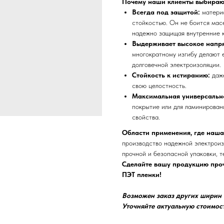
Почему наши клиенты выбираю
Всегда под защитой:
матери
стойкостью. Он не боится мас
надежно защищая внутренние 
Выдерживает высокое напр
многократному изгибу делают 
долговечной электроизоляции.
Стойкость к истиранию:
даж
свою целостность.
Максимальная универсальн
покрытие или для ламинирован
свойства.
Области применения, где наша
производство надежной электроиз
прочной и безопасной упаковки, 
Сделайте вашу продукцию проч
ПЭТ пленки!
Возможен заказ других ширин о
Уточняйте актуальную стоимос