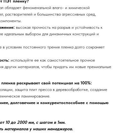
т ПЭТ пленку?
ал обладает феноменальной влаго- и химической
ел, растворителей и большинства агрессивных сред,
компоненты.
яжение:
высокая прочность на разрыв и устойчивость к
ее идеальным выбором для динамичных конструкций и
е в условиях постоянного трения пленка долго сохраняет
ость:
используйте ее как самостоятельное прочное
ия других материалов, чтобы придать им новые премиальные
 пленка раскрывает свой потенциал на 100%:
оляции, защита плит пресса в деревообработке, создание
техническое ламинирование.
нее, долговечнее и конкурентоспособнее с помощью
т 10 до 2000 мм, с шагом в 1мм.
ть материалов у наших менеджеров.