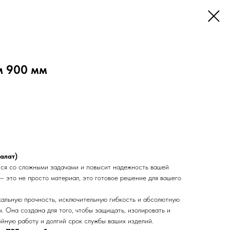
м 900 мм
алат)
ся со сложными задачами и повысит надежность вашей
— это не просто материал, это готовое решение для вашего
кальную прочность, исключительную гибкость и абсолютную
. Она создана для того, чтобы защищать, изолировать и
йную работу и долгий срок службы ваших изделий.