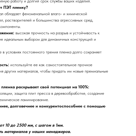
йную работу и долгий срок службы ваших изделий.
т ПЭТ пленку?
ал обладает феноменальной влаго- и химической
ел, растворителей и большинства агрессивных сред,
компоненты.
яжение:
высокая прочность на разрыв и устойчивость к
ее идеальным выбором для динамичных конструкций и
е в условиях постоянного трения пленка долго сохраняет
ость:
используйте ее как самостоятельное прочное
ия других материалов, чтобы придать им новые премиальные
 пленка раскрывает свой потенциал на 100%:
оляции, защита плит пресса в деревообработке, создание
техническое ламинирование.
нее, долговечнее и конкурентоспособнее с помощью
т 10 до 2500 мм, с шагом в 1мм.
ть материалов у наших менеджеров.