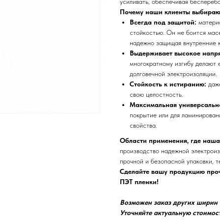
усиливать, обеспечивая бесперебо
Почему наши клиенты выбираю
Всегда под защитой:
матери
стойкостью. Он не боится мас
надежно защищая внутренние 
Выдерживает высокое напр
многократному изгибу делают 
долговечной электроизоляции.
Стойкость к истиранию:
даж
свою целостность.
Максимальная универсальн
покрытие или для ламинирован
свойства.
Области применения, где наша
производство надежной электроиз
прочной и безопасной упаковки, 
Сделайте вашу продукцию проч
ПЭТ пленки!
Возможен заказ других ширин о
Уточняйте актуальную стоимос