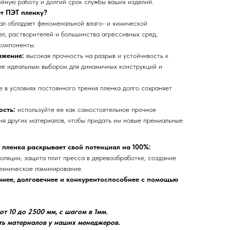
йную работу и долгий срок службы ваших изделий.
т ПЭТ пленку?
ал обладает феноменальной влаго- и химической
ел, растворителей и большинства агрессивных сред,
компоненты.
яжение:
высокая прочность на разрыв и устойчивость к
ее идеальным выбором для динамичных конструкций и
е в условиях постоянного трения пленка долго сохраняет
ость:
используйте ее как самостоятельное прочное
ия других материалов, чтобы придать им новые премиальные
 пленка раскрывает свой потенциал на 100%:
оляции, защита плит пресса в деревообработке, создание
техническое ламинирование.
нее, долговечнее и конкурентоспособнее с помощью
т 10 до 2500 мм, с шагом в 1мм.
ть материалов у наших менеджеров.