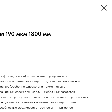
я 190 мкм 1800 мм
ефталат, лавсан) – это гибкий, прозрачный и
ьным сочетанием характеристик, обеспечивающим его
раслях. Особенно широко она применяется в
защитным слоем для изделий, мебельных заготовок,
лотен и прессуемых плит в процессе горячего прессования.
изводстве обусловлена ключевыми характеристиками:
пособностью формировать прочное антипригарное