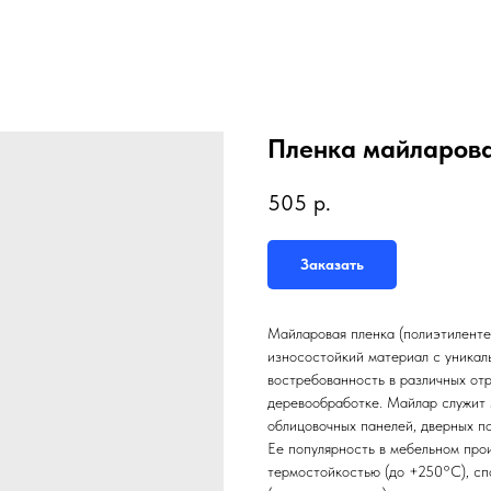
Пленка майларова
505
р.
Заказать
Майларовая пленка (полиэтилентер
износостойкий материал с уникал
востребованность в различных от
деревообработке. Майлар служит 
облицовочных панелей, дверных по
Ее популярность в мебельном про
термостойкостью (до +250°C), с