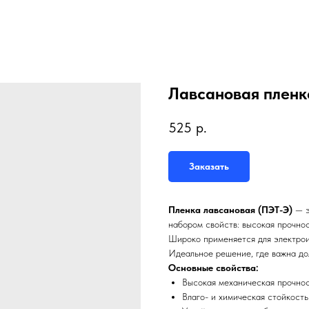
Лавсановая пленк
525
р.
Заказать
Пленка лавсановая (ПЭТ-Э)
— э
набором свойств: высокая прочнос
Широко применяется для электроиз
Идеальное решение, где важна до
Основные свойства:
Высокая механическая прочно
Влаго- и химическая стойкость